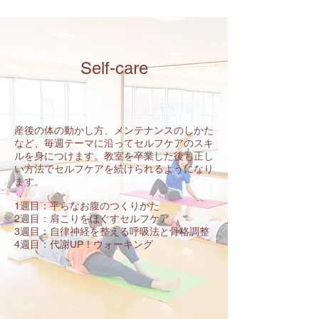
Self-care
産後の体の動かし方、メンテナンスのしかた
など、毎週テーマに沿ってセルフケアのスキ
ルを身につけます。教室を卒業した後も正し
い方法でセルフケアを続けられるようになり
ます。
1週目：平らなお腹のつくりかた
2週目：肩こりをほぐすセルフケア
3週目：自律神経を整える呼吸法と骨格調整
4週目：代謝UP！ウォーキング