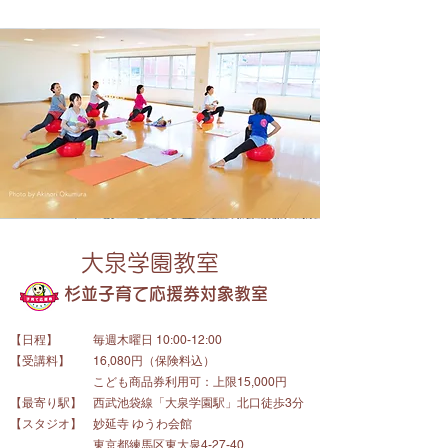
​大泉学園教室
杉並子育て応援券対象教室
【日程】
毎週木曜日 10:00-12:00
​【受講料】
16,080円（保険料込）
​こども商品券利用可：上限15,000円
【最寄り駅】
西武池袋線「大泉学園駅」北口徒歩3分
【スタジオ】
妙延寺 ゆうわ会館
東京都練馬区東大泉4-27-40