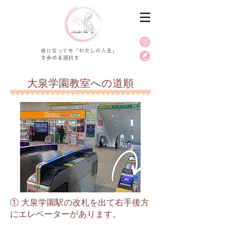
母になっても「わたしの人生」
を歩める選択を
大泉学園教室への道順
① 大泉学園駅の改札を出て
右手後方
にエレベーターがあります。