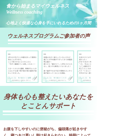
食から始まるマイウェルネス
Wellness coaching
​心地よく快適な心身を手にいれるための3ヶ月間
​ウェルネスプログラムご参加者の声
身体も心も整えたいあなたを
とことんサポート
お腹を下しやすいのに便秘がち、偏頭痛が起きやす
く、寝つきは悪いし朝は起きられない。時期によって