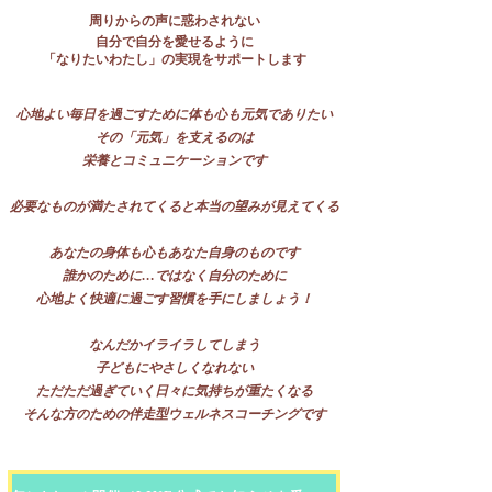
周りからの声に惑わされない
自分で自分を愛せるように
「なりたいわたし」の実現をサポートします
心地よい毎日を過ごすために体も心も元気でありたい
その「元気」を支えるのは
栄養とコミュニケーションです
必要なものが満たされてくると本当の望みが見えてくる
あなたの身体も心もあなた自身のものです
誰かのために…ではなく自分のために
​心地よく快適に過ごす習慣を手にしましょう！
なんだかイライラしてしまう
子どもにやさしくなれない
ただただ過ぎていく日々に気持ちが重たくなる
​そんな方のための伴走型ウェルネスコーチングです