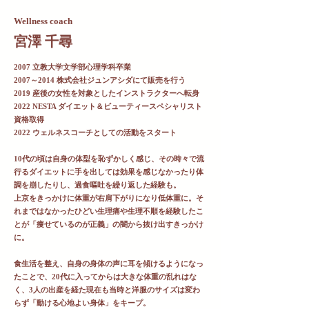
Wellness coach
宮澤 千尋
2007 立教大学文学部心理学科卒業
​2007～2014 株式会社ジュンアシダにて販売を行う​
2019 産後の女性を対象としたインストラクターへ転身
2022 NESTA ダイエット＆ビューティースペシャリスト
資格取得
2022 ウェルネスコーチとしての活動をスタート
10代の頃は自身の体型を恥ずかしく感じ、その時々で流
行るダイエットに手を出しては効果を感じなかったり体
調を崩したりし、過食嘔吐を繰り返した経験も。
上京をきっかけに体重が右肩下がりになり低体重に。そ
れまではなかったひどい生理痛や生理不順を経験したこ
とが「痩せているのが正義」の闇から抜け出すきっかけ
に。
食生活を整え、自身の身体の声に耳を傾けるようになっ
たことで、20代に入ってからは大きな体重の乱れはな
く、3人の出産を経た現在も当時と洋服のサイズは変わ
らず「動ける心地よい身体」をキープ。​